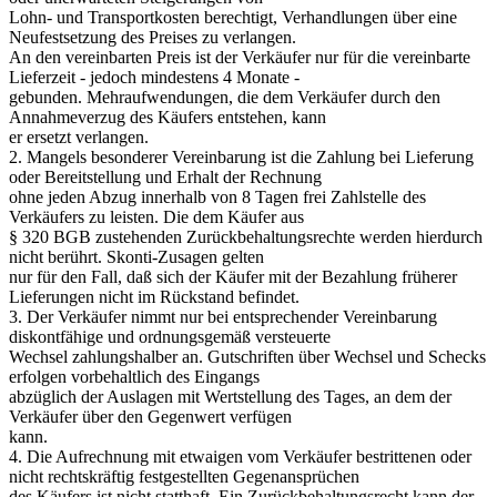
Lohn- und Transportkosten berechtigt, Verhandlungen über eine
Neufestsetzung des Preises zu verlangen.
An den vereinbarten Preis ist der Verkäufer nur für die vereinbarte
Lieferzeit - jedoch mindestens 4 Monate -
gebunden. Mehraufwendungen, die dem Verkäufer durch den
Annahmeverzug des Käufers entstehen, kann
er ersetzt verlangen.
2. Mangels besonderer Vereinbarung ist die Zahlung bei Lieferung
oder Bereitstellung und Erhalt der Rechnung
ohne jeden Abzug innerhalb von 8 Tagen frei Zahlstelle des
Verkäufers zu leisten. Die dem Käufer aus
§ 320 BGB zustehenden Zurückbehaltungsrechte werden hierdurch
nicht berührt. Skonti-Zusagen gelten
nur für den Fall, daß sich der Käufer mit der Bezahlung früherer
Lieferungen nicht im Rückstand befindet.
3. Der Verkäufer nimmt nur bei entsprechender Vereinbarung
diskontfähige und ordnungsgemäß versteuerte
Wechsel zahlungshalber an. Gutschriften über Wechsel und Schecks
erfolgen vorbehaltlich des Eingangs
abzüglich der Auslagen mit Wertstellung des Tages, an dem der
Verkäufer über den Gegenwert verfügen
kann.
4. Die Aufrechnung mit etwaigen vom Verkäufer bestrittenen oder
nicht rechtskräftig festgestellten Gegenansprüchen
des Käufers ist nicht statthaft. Ein Zurückbehaltungsrecht kann der