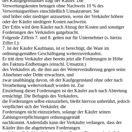
des Kaufgegenstandes trägt der Käufer. Die
Verwertungskosten betragen ohne Nachweis 10 % des
Verwertungserlöses einschließlich Umsatzsteuer. Sie
sind höher oder niedriger anzusetzen, wenn der Verkäufer höhere
oder der Käufer niedrigere Kosten nachweist.
Der Erlös wird dem Käufer nach Abzug der Kosten und sonstiger
Forderungen des Verkäufers gutgebracht.
Folgende Ziffern 7. und 8. gelten nur für Unternehmer (s. hierzu
Ziffer I.):
7. Ist der Käufer Kaufmann, ist er berechtigt, die Ware im
ordnungsgemäßen Geschäftsgang weiterzuverkaufen.
Er tritt dem Verkäufer aber bereits jetzt alle Forderungen in Höhe
des Faktura-Endbetrages (einschl. Umsatzst.)
des Verkäufers ab, die ihm aus der Weiterveräußerung gegen seine
Abnehmer oder Dritte erwachsen, und
zwar unabhängig davon, ob der Kaufgegenstand ohne oder nach
Verarbeitung weiterverkauft worden ist. Zur
Einziehung dieser Forderungen ist der Käufer auch nach Abtretung
ermächtigt. Die Befugnis des Verkäufers,
die Forderungen selbst einzuziehen, bleibt hiervon unberührt, jedoch
verpflichtet sich der Verkäufer, die
Forderungen nicht einzuziehen, solange der Käufer seinen
Zahlungsverpflichtungen ordnungsgemäß
nachkommt. Andernfalls kann der Verkäufer verlangen, dass der
Käufer ihm die abgetretenen Forderungen