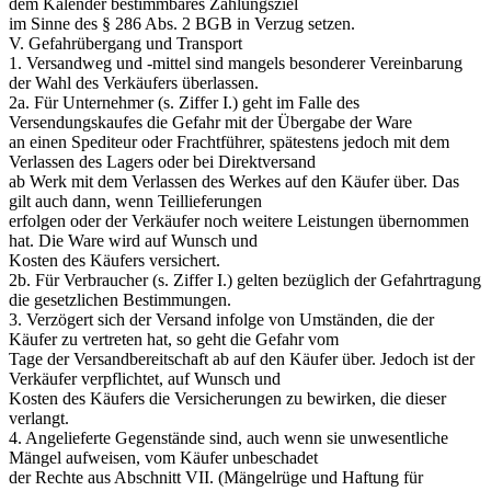
dem Kalender bestimmbares Zahlungsziel
im Sinne des § 286 Abs. 2 BGB in Verzug setzen.
V. Gefahrübergang und Transport
1. Versandweg und -mittel sind mangels besonderer Vereinbarung
der Wahl des Verkäufers überlassen.
2a. Für Unternehmer (s. Ziffer I.) geht im Falle des
Versendungskaufes die Gefahr mit der Übergabe der Ware
an einen Spediteur oder Frachtführer, spätestens jedoch mit dem
Verlassen des Lagers oder bei Direktversand
ab Werk mit dem Verlassen des Werkes auf den Käufer über. Das
gilt auch dann, wenn Teillieferungen
erfolgen oder der Verkäufer noch weitere Leistungen übernommen
hat. Die Ware wird auf Wunsch und
Kosten des Käufers versichert.
2b. Für Verbraucher (s. Ziffer I.) gelten bezüglich der Gefahrtragung
die gesetzlichen Bestimmungen.
3. Verzögert sich der Versand infolge von Umständen, die der
Käufer zu vertreten hat, so geht die Gefahr vom
Tage der Versandbereitschaft ab auf den Käufer über. Jedoch ist der
Verkäufer verpflichtet, auf Wunsch und
Kosten des Käufers die Versicherungen zu bewirken, die dieser
verlangt.
4. Angelieferte Gegenstände sind, auch wenn sie unwesentliche
Mängel aufweisen, vom Käufer unbeschadet
der Rechte aus Abschnitt VII. (Mängelrüge und Haftung für