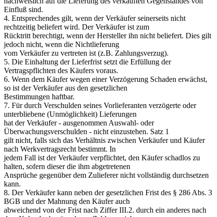
nachweislich auf die Lieferung des verkauften Gegenstandes von
Einfluß sind.
4. Entsprechendes gilt, wenn der Verkäufer seinerseits nicht
rechtzeitig beliefert wird. Der Verkäufer ist zum
Rücktritt berechtigt, wenn der Hersteller ihn nicht beliefert. Dies gilt
jedoch nicht, wenn die Nichtlieferung
vom Verkäufer zu vertreten ist (z.B. Zahlungsverzug).
5. Die Einhaltung der Lieferfrist setzt die Erfüllung der
Vertragspflichten des Käufers voraus.
6. Wenn dem Käufer wegen einer Verzögerung Schaden erwächst,
so ist der Verkäufer aus den gesetzlichen
Bestimmungen haftbar.
7. Für durch Verschulden seines Vorlieferanten verzögerte oder
unterbliebene (Unmöglichkeit) Lieferungen
hat der Verkäufer - ausgenommen Auswahl- oder
Überwachungsverschulden - nicht einzustehen. Satz 1
gilt nicht, falls sich das Verhältnis zwischen Verkäufer und Käufer
nach Werkvertragsrecht bestimmt. In
jedem Fall ist der Verkäufer verpflichtet, den Käufer schadlos zu
halten, sofern dieser die ihm abgetretenen
Ansprüche gegenüber dem Zulieferer nicht vollständig durchsetzen
kann.
8. Der Verkäufer kann neben der gesetzlichen Frist des § 286 Abs. 3
BGB und der Mahnung den Käufer auch
abweichend von der Frist nach Ziffer III.2. durch ein anderes nach