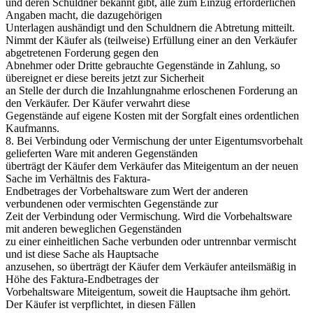
und deren Schuldner bekannt gibt, alle zum Einzug erforderlichen
Angaben macht, die dazugehörigen
Unterlagen aushändigt und den Schuldnern die Abtretung mitteilt.
Nimmt der Käufer als (teilweise) Erfüllung einer an den Verkäufer
abgetretenen Forderung gegen den
Abnehmer oder Dritte gebrauchte Gegenstände in Zahlung, so
übereignet er diese bereits jetzt zur Sicherheit
an Stelle der durch die Inzahlungnahme erloschenen Forderung an
den Verkäufer. Der Käufer verwahrt diese
Gegenstände auf eigene Kosten mit der Sorgfalt eines ordentlichen
Kaufmanns.
8. Bei Verbindung oder Vermischung der unter Eigentumsvorbehalt
gelieferten Ware mit anderen Gegenständen
überträgt der Käufer dem Verkäufer das Miteigentum an der neuen
Sache im Verhältnis des Faktura-
Endbetrages der Vorbehaltsware zum Wert der anderen
verbundenen oder vermischten Gegenstände zur
Zeit der Verbindung oder Vermischung. Wird die Vorbehaltsware
mit anderen beweglichen Gegenständen
zu einer einheitlichen Sache verbunden oder untrennbar vermischt
und ist diese Sache als Hauptsache
anzusehen, so überträgt der Käufer dem Verkäufer anteilsmäßig in
Höhe des Faktura-Endbetrages der
Vorbehaltsware Miteigentum, soweit die Hauptsache ihm gehört.
Der Käufer ist verpflichtet, in diesen Fällen