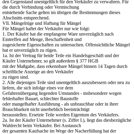
den Gegenstand unentgeltlich für den Verkäufer zu verwahren. Für
die durch Verbindung oder Vermischung
entstehende Sache gelten im übrigen die Bestimmungen dieses
Abschnitts entsprechend.
VIl. Mängelrüge und Haftung für Mängel
Für Mängel haftet der Verkäufer nur wie folgt:
1. Der Käufer hat die empfangene Ware unverzüglich nach
Eintreffen auf Menge, Beschaffenheit und
zugesicherte Eigenschaften zu untersuchen. Offensichtliche Mängel
hat er unverzüglich zu rügen.
1a. Ist der Vertrag für beide Teile ein Handelsgeschäft und der
Käufer Unternehmer, so gilt außerdem § 377 HGB
mit der Maßgabe, dass erkennbare Mängel binnen 14 Tagen durch
schriftliche Anzeige an den Verkäufer
zu rügen sind.
2. Alle diejenigen Teile sind unentgeltlich auszubessern oder neu zu
liefern, die sich infolge eines vor dem
Gefahrenübergang liegenden Umstandes - insbesondere wegen
fehlerhafter Bauart, schlechter Baustoffe
oder mangelhafter Ausführung - als unbrauchbar oder in ihrer
Brauchbarkeit nicht unerheblich beeinträchtigt
herausstellen. Ersetzte Teile werden Eigentum des Verkäufers.
2a. Ist der Käufer Unternehmer (s. Ziffer I.), liegt das diesbezügliche
Wahlrecht beim Verkäufer. Bei Austausch
der gesamten Kaufsache im Wege der Nacherfüllung hat der