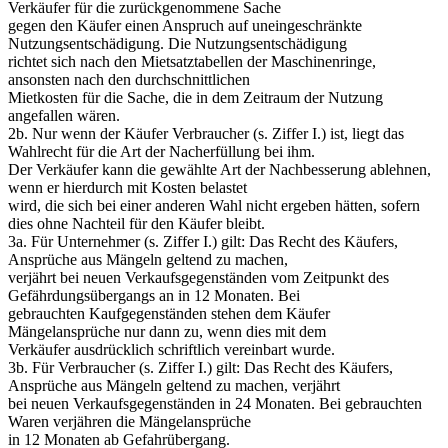
Verkäufer für die zurückgenommene Sache
gegen den Käufer einen Anspruch auf uneingeschränkte
Nutzungsentschädigung. Die Nutzungsentschädigung
richtet sich nach den Mietsatztabellen der Maschinenringe,
ansonsten nach den durchschnittlichen
Mietkosten für die Sache, die in dem Zeitraum der Nutzung
angefallen wären.
2b. Nur wenn der Käufer Verbraucher (s. Ziffer I.) ist, liegt das
Wahlrecht für die Art der Nacherfüllung bei ihm.
Der Verkäufer kann die gewählte Art der Nachbesserung ablehnen,
wenn er hierdurch mit Kosten belastet
wird, die sich bei einer anderen Wahl nicht ergeben hätten, sofern
dies ohne Nachteil für den Käufer bleibt.
3a. Für Unternehmer (s. Ziffer I.) gilt: Das Recht des Käufers,
Ansprüche aus Mängeln geltend zu machen,
verjährt bei neuen Verkaufsgegenständen vom Zeitpunkt des
Gefährdungsübergangs an in 12 Monaten. Bei
gebrauchten Kaufgegenständen stehen dem Käufer
Mängelansprüche nur dann zu, wenn dies mit dem
Verkäufer ausdrücklich schriftlich vereinbart wurde.
3b. Für Verbraucher (s. Ziffer I.) gilt: Das Recht des Käufers,
Ansprüche aus Mängeln geltend zu machen, verjährt
bei neuen Verkaufsgegenständen in 24 Monaten. Bei gebrauchten
Waren verjähren die Mängelansprüche
in 12 Monaten ab Gefahrübergang.