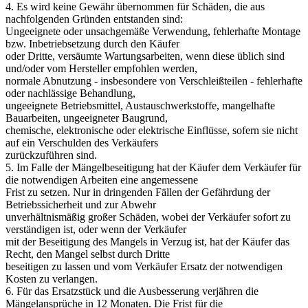
4. Es wird keine Gewähr übernommen für Schäden, die aus
nachfolgenden Gründen entstanden sind:
Ungeeignete oder unsachgemäße Verwendung, fehlerhafte Montage
bzw. Inbetriebsetzung durch den Käufer
oder Dritte, versäumte Wartungsarbeiten, wenn diese üblich sind
und/oder vom Hersteller empfohlen werden,
normale Abnutzung - insbesondere von Verschleißteilen - fehlerhafte
oder nachlässige Behandlung,
ungeeignete Betriebsmittel, Austauschwerkstoffe, mangelhafte
Bauarbeiten, ungeeigneter Baugrund,
chemische, elektronische oder elektrische Einflüsse, sofern sie nicht
auf ein Verschulden des Verkäufers
zurückzuführen sind.
5. Im Falle der Mängelbeseitigung hat der Käufer dem Verkäufer für
die notwendigen Arbeiten eine angemessene
Frist zu setzen. Nur in dringenden Fällen der Gefährdung der
Betriebssicherheit und zur Abwehr
unverhältnismäßig großer Schäden, wobei der Verkäufer sofort zu
verständigen ist, oder wenn der Verkäufer
mit der Beseitigung des Mangels in Verzug ist, hat der Käufer das
Recht, den Mangel selbst durch Dritte
beseitigen zu lassen und vom Verkäufer Ersatz der notwendigen
Kosten zu verlangen.
6. Für das Ersatzstück und die Ausbesserung verjähren die
Mängelansprüche in 12 Monaten. Die Frist für die