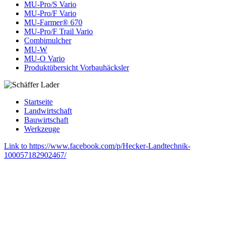
MU-Pro/S Vario
MU-Pro/F Vario
MU-Farmer® 670
MU-Pro/F Trail Vario
Combimulcher
MU-W
MU-O Vario
Produktübersicht Vorbauhäcksler
Startseite
Landwirtschaft
Bauwirtschaft
Werkzeuge
Link to https://www.facebook.com/p/Hecker-Landtechnik-
100057182902467/