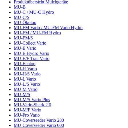
Produktübersicht Mulchgeräte
MU-B
MU-C / MU-C Hydro
MU-C/S
MU-Ökotop
MU-FM Vario / MU-FM Vario Hydro
MU-FM / MU-FM Hydro
MU-FM/S
MU-Collect Vario
MU-E Vario
MU-E Hydro Vario
MU-E/F Trail Vario
MU-Ecotop
MU-H Vario
MU-H/S Vario
MU-L Vario
MU-L/S Vario
MU-M Vario
MU-M/S
MU-M/S Vario Plus
MU-Vario-Shark 2.0
MU-M/F Vario
MU-Pro Vario
MU-Coverseeder Vario 280
MU-Coverseeder Vario 600