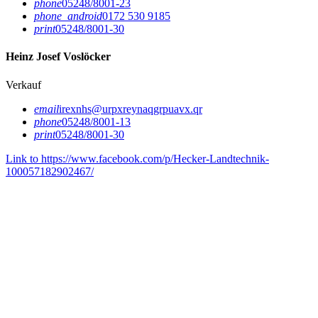
phone
05248/8001-23
phone_android
0172 530 9185
print
05248/8001-30
Heinz Josef Voslöcker
Verkauf
email
irexnhs@urpxreynaqgrpuavx.qr
phone
05248/8001-13
print
05248/8001-30
Link to https://www.facebook.com/p/Hecker-Landtechnik-
100057182902467/