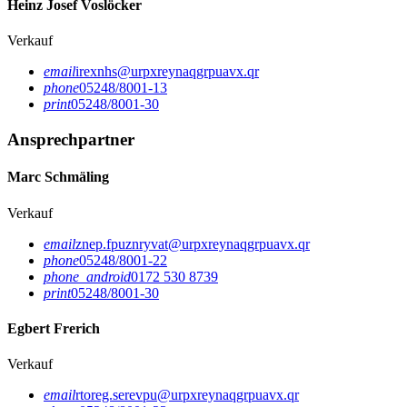
Heinz Josef Voslöcker
Verkauf
email
irexnhs@urpxreynaqgrpuavx.qr
phone
05248/8001-13
print
05248/8001-30
Ansprechpartner
Marc Schmäling
Verkauf
email
znep.fpuznryvat@urpxreynaqgrpuavx.qr
phone
05248/8001-22
phone_android
0172 530 8739
print
05248/8001-30
Egbert Frerich
Verkauf
email
rtoreg.serevpu@urpxreynaqgrpuavx.qr