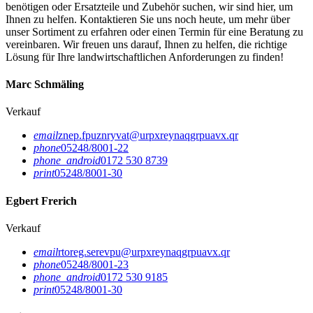
benötigen oder Ersatzteile und Zubehör suchen, wir sind hier, um
Ihnen zu helfen. Kontaktieren Sie uns noch heute, um mehr über
unser Sortiment zu erfahren oder einen Termin für eine Beratung zu
vereinbaren. Wir freuen uns darauf, Ihnen zu helfen, die richtige
Lösung für Ihre landwirtschaftlichen Anforderungen zu finden!
Marc Schmäling
Verkauf
email
znep.fpuznryvat@urpxreynaqgrpuavx.qr
phone
05248/8001-22
phone_android
0172 530 8739
print
05248/8001-30
Egbert Frerich
Verkauf
email
rtoreg.serevpu@urpxreynaqgrpuavx.qr
phone
05248/8001-23
phone_android
0172 530 9185
print
05248/8001-30