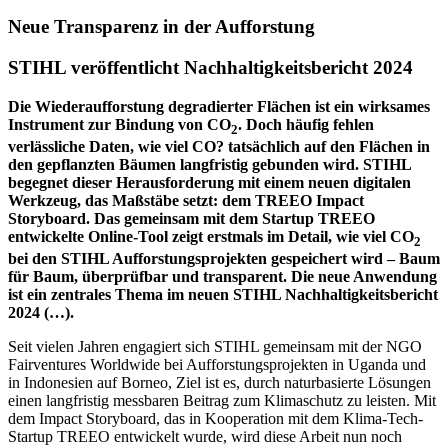
Neue Transparenz in der Aufforstung
STIHL veröffentlicht Nachhaltigkeitsbericht 2024
Die Wiederaufforstung degradierter Flächen ist ein wirksames
Instrument zur Bindung von CO
. Doch häufig fehlen
2
verlässliche Daten, wie viel CO? tatsächlich auf den Flächen in
den gepflanzten Bäumen langfristig gebunden wird. STIHL
begegnet dieser Herausforderung mit einem neuen digitalen
Werkzeug, das Maßstäbe setzt: dem TREEO Impact
Storyboard. Das gemeinsam mit dem Startup TREEO
entwickelte Online-Tool zeigt erstmals im Detail, wie viel CO
2
bei den STIHL Aufforstungsprojekten gespeichert wird – Baum
für Baum, überprüfbar und transparent. Die neue Anwendung
ist ein zentrales Thema im neuen STIHL Nachhaltigkeitsbericht
202
4 (…)
.
Seit vielen Jahren engagiert sich STIHL gemeinsam mit der NGO
Fairventures Worldwide bei Aufforstungsprojekten in Uganda und
in Indonesien auf Borneo, Ziel ist es, durch naturbasierte Lösungen
einen langfristig messbaren Beitrag zum Klimaschutz zu leisten. Mit
dem Impact Storyboard, das in Kooperation mit dem Klima-Tech-
Startup TREEO entwickelt wurde, wird diese Arbeit nun noch