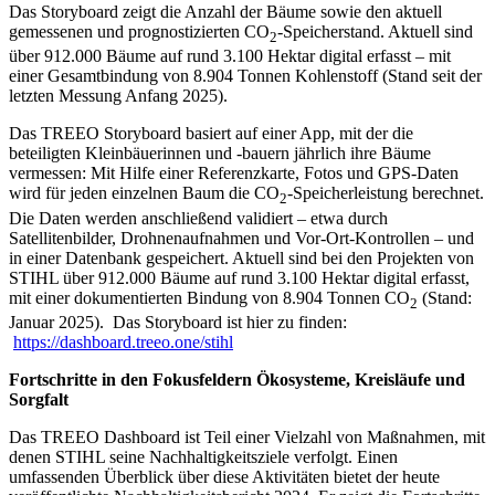
Das Storyboard zeigt die Anzahl der Bäume sowie den aktuell
gemessenen und prognostizierten CO
-Speicherstand. Aktuell sind
2
über 912.000 Bäume auf rund 3.100 Hektar digital erfasst – mit
einer Gesamtbindung von 8.904 Tonnen Kohlenstoff (Stand seit der
letzten Messung Anfang 2025).
Das TREEO Storyboard basiert auf einer App, mit der die
beteiligten Kleinbäuerinnen und -bauern jährlich ihre Bäume
vermessen: Mit Hilfe einer Referenzkarte, Fotos und GPS-Daten
wird für jeden einzelnen Baum die CO
-Speicherleistung berechnet.
2
Die Daten werden anschließend validiert – etwa durch
Satellitenbilder, Drohnenaufnahmen und Vor-Ort-Kontrollen – und
in einer Datenbank gespeichert. Aktuell sind bei den Projekten von
STIHL über 912.000 Bäume auf rund 3.100 Hektar digital erfasst,
mit einer dokumentierten Bindung von 8.904 Tonnen CO
(Stand:
2
Januar 2025). Das Storyboard ist hier zu finden:
https://dashboard.treeo.one/stihl
Fortschritte in den Fokusfeldern Ökosysteme, Kreisläufe und
Sorgfalt
Das TREEO Dashboard ist Teil einer Vielzahl von Maßnahmen, mit
denen STIHL seine Nachhaltigkeitsziele verfolgt. Einen
umfassenden Überblick über diese Aktivitäten bietet der heute