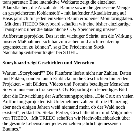
transparenter: Eine interaktive Weltkarte zeigt die einzelnen
Pflanzflächen, die Anzahl der Bäume sowie die gemessene Menge
an gespeichertem Kohlenstoff – mit laufender Aktualisierung auf
Basis jährlich für jeden einzelnen Baum erhobener Monitoringdaten.
„Mit dem TREEO Storyboard schaffen wir eine bisher einzigartige
Transparenz über die tatsächliche CO
-Speicherung unserer
2
Aufforstungsprojekte. Das ist ein wichtiger Schritt, um die Wirkung
unserer Maßnahmen sichtbar zu machen und auch rechtzeitig
gegensteuern zu können”, sagt Dr. Friedemann Stock,
Nachhaltigkeitsbeauftragter bei STIHL.
Storyboard zeigt Geschichten und Menschen
Warum „Storyboard”? Die Plattform liefert nicht nur Zahlen, Daten
und Fakten, sondern auch Einblicke in die Geschichten hinter den
Projekten – mit Bildern, Videos und Portraits beteiligter Menschen.
So wird aus einem trockenen CO
-Reporting ein lebendiges Bild
2
über die Entwicklung der Aufforstungsprojekte. „Die Crux an vielen
Aufforstungsprojekten ist: Unternehmen zahlen für die Pflanzung –
aber nach einigen Jahren weiß niemand mehr, ob der Wald noch
existiert“, erklärt Dr. Stefan Ferber, Geschäftsführer und Mitgründer
von TREEO. „Mit TREEO schaffen wir Nachvollziehbarkeit über
die gesamte Lebensdauer jedes einzelnen jährlich gemessenen
Baumes.”