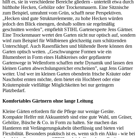
hilft es, sie in verschiedene Bereiche gliedern - unterteilt etwa durch
hüfthohe Hecken, Gehölze oder Trockenmauern. Eine Sitznische
zum Beispiel, umrahmt vom Grün, schafft neue Perspektiven.
„Hecken sind gute Strukturelemente, zu hohe Hecken würden
jedoch den Blick einengen, deshalb sollten sie regelmäßig
geschnitten werden”, empfiehlt STIHL Gartenexperte Jens Gärtner.
Eine Trockenmauer wertet den Garten nicht nur optisch auf, sondern
wird zum Beispiel für Wildbienen gleichzeitig zum schützenden
Unterschlupf. Auch Rasenflächen und blühende Beete können den
Garten optisch weiten. „Geschwungene Formen wie ein
Blumenbeet in Form eines Halbkreises oder gepflasterte
Gartenwege in Wellenform schaffen mehr Dynamik und lassen den
kleinen Garten abwechslungsreicher erscheinen”, sagt Jens Gärtner
weiter. Und wer im kleinen Garten obendrein frische Kräuter oder
Naschobst ernten möchte, dem bietet ein Hochbeet oder eine
Kräuterspirale vielfältige Möglichkeiten bei nur geringem
Platzbedarf.
Komfortables Gärtnern ohne lange Leitung
Kleine Gärten erfordern für die Pflege nur wenige Geräte.
Kompakte Helfer mit Akkuantrieb sind eine gute Wahl, um Gräser,
Gehölze, Büsche & Co. in Form zu halten. Sie machen das
Hantieren mit Verlängerungskabeln überflüssig und bieten viel
Flexibilität. Besonders praktisch ist es, wenn sich ein Akku - wie bei