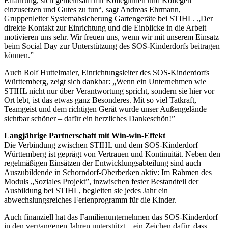
Erfahrung, sich gemeinsam mit Kolleginnen und Kollegen
einzusetzen und Gutes zu tun“, sagt Andreas Ehrmann,
Gruppenleiter Systemabsicherung Gartengeräte bei STIHL. „Der
direkte Kontakt zur Einrichtung und die Einblicke in die Arbeit
motivieren uns sehr. Wir freuen uns, wenn wir mit unserem Einsatz
beim Social Day zur Unterstützung des SOS-Kinderdorfs beitragen
können.”
Auch Rolf Huttelmaier, Einrichtungsleiter des SOS-Kinderdorfs
Württemberg, zeigt sich dankbar: „Wenn ein Unternehmen wie
STIHL nicht nur über Verantwortung spricht, sondern sie hier vor
Ort lebt, ist das etwas ganz Besonderes. Mit so viel Tatkraft,
Teamgeist und dem richtigen Gerät wurde unser Außengelände
sichtbar schöner – dafür ein herzliches Dankeschön!”
Langjährige Partnerschaft mit Win-win-Effekt
Die Verbindung zwischen STIHL und dem SOS-Kinderdorf
Württemberg ist geprägt von Vertrauen und Kontinuität. Neben den
regelmäßigen Einsätzen der Entwicklungsabteilung sind auch
Auszubildende in Schorndorf-Oberberken aktiv: Im Rahmen des
Moduls „Soziales Projekt”, inzwischen fester Bestandteil der
Ausbildung bei STIHL, begleiten sie jedes Jahr ein
abwechslungsreiches Ferienprogramm für die Kinder.
Auch finanziell hat das Familienunternehmen das SOS-Kinderdorf
in den vergangenen Jahren unterstützt – ein Zeichen dafür, dass