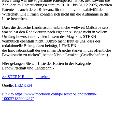
Bewertung war die sogenannte Patentperformance, also sowohl die
Zahl der im Untersuchungszeitraum (01.01. bis 31.12.2025) erteilten
Patente als auch deren Relevanz für die Innovationsaktivität der
Wirtschaft. Die Firmen konnten sich nicht um die Aufnahme in die
Liste bewerben.
Dass die deutsche Landmaschinenbranche weltweit Maßstäbe setzt,
war selbst den Redakteuren nach eigener Aussage nicht in vollem
Umfang bewusst und vielen Lesern des Magazins STERN
vermutlich ebenfalls nicht. „Umso mehr freut es uns, dass der
redaktionelle Beitrag dazu beiträgt, LEMKEN und
die Innovationskraft der gesamten Branche stärker in das öffentliche
Bewusstsein zu rücken”, betont Nicola Lemken (Gesellschafterin).
Hier gelangen Sie zur Liste der Besten in der Kategorie
Landwirtschaft und Landtechnik:
>> STERN Ranking ansehen
Quelle:
LEMKEN
Link to https://www.facebook.com/p/Hecker-Landtechnik-
100057182902467/